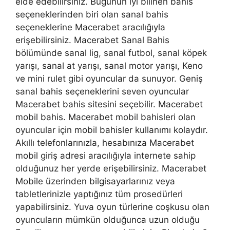
elde edebilirsiniz. Bugünün iyi bilinen bahis
seçeneklerinden biri olan sanal bahis
seçeneklerine Macerabet aracılığıyla
erişebilirsiniz. Macerabet Sanal Bahis
bölümünde sanal lig, sanal futbol, sanal köpek
yarışı, sanal at yarışı, sanal motor yarışı, Keno
ve mini rulet gibi oyuncular da sunuyor. Geniş
sanal bahis seçeneklerini seven oyuncular
Macerabet bahis sitesini seçebilir. Macerabet
mobil bahis. Macerabet mobil bahisleri olan
oyuncular için mobil bahisler kullanımı kolaydır.
Akıllı telefonlarınızla, hesabınıza Macerabet
mobil giriş adresi aracılığıyla internete sahip
olduğunuz her yerde erişebilirsiniz. Macerabet
Mobile üzerinden bilgisayarlarınız veya
tabletlerinizle yaptığınız tüm prosedürleri
yapabilirsiniz. Yuva oyun türlerine coşkusu olan
oyuncuların mümkün olduğunca uzun olduğu