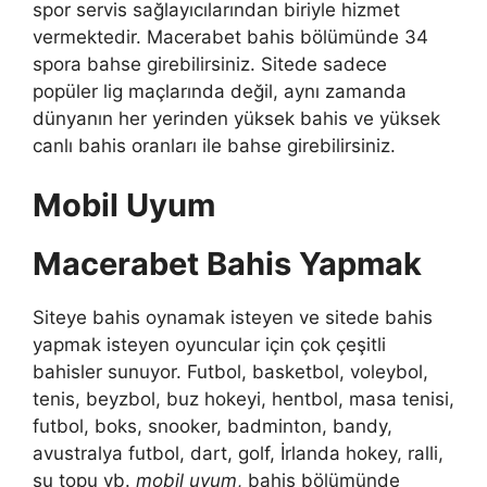
spor servis sağlayıcılarından biriyle hizmet
vermektedir. Macerabet bahis bölümünde 34
spora bahse girebilirsiniz. Sitede sadece
popüler lig maçlarında değil, aynı zamanda
dünyanın her yerinden yüksek bahis ve yüksek
canlı bahis oranları ile bahse girebilirsiniz.
Mobil Uyum
Macerabet Bahis Yapmak
Siteye bahis oynamak isteyen ve sitede bahis
yapmak isteyen oyuncular için çok çeşitli
bahisler sunuyor. Futbol, basketbol, voleybol,
tenis, beyzbol, buz hokeyi, hentbol, masa tenisi,
futbol, boks, snooker, badminton, bandy,
avustralya futbol, dart, golf, İrlanda hokey, ralli,
su topu vb.
mobil uyum
, bahis bölümünde