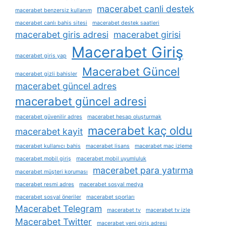
macerabet canli destek
macerabet benzersiz kullanım
macerabet canlı bahis sitesi
macerabet destek saatleri
macerabet giris adresi
macerabet girisi
Macerabet Giriş
macerabet giris yap
Macerabet Güncel
macerabet gizli bahisler
macerabet güncel adres
macerabet güncel adresi
macerabet güvenilir adres
macerabet hesap oluşturmak
macerabet kaç oldu
macerabet kayit
macerabet kullanıcı bahis
macerabet lisans
macerabet maç izleme
macerabet mobil giriş
macerabet mobil uyumluluk
macerabet para yatırma
macerabet müşteri koruması
macerabet resmi adres
macerabet sosyal medya
macerabet sosyal öneriler
macerabet sporları
Macerabet Telegram
macerabet tv
macerabet tv izle
Macerabet Twitter
macerabet yeni giriş adresi