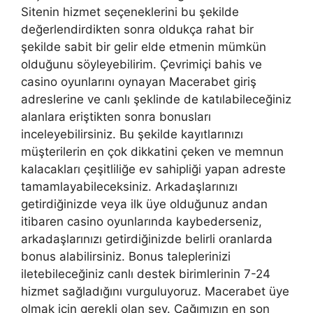
Sitenin hizmet seçeneklerini bu şekilde
değerlendirdikten sonra oldukça rahat bir
şekilde sabit bir gelir elde etmenin mümkün
olduğunu söyleyebilirim. Çevrimiçi bahis ve
casino oyunlarını oynayan Macerabet giriş
adreslerine ve canlı şeklinde de katılabileceğiniz
alanlara eriştikten sonra bonusları
inceleyebilirsiniz. Bu şekilde kayıtlarınızı
müşterilerin en çok dikkatini çeken ve memnun
kalacakları çeşitliliğe ev sahipliği yapan adreste
tamamlayabileceksiniz. Arkadaşlarınızı
getirdiğinizde veya ilk üye olduğunuz andan
itibaren casino oyunlarında kaybederseniz,
arkadaşlarınızı getirdiğinizde belirli oranlarda
bonus alabilirsiniz. Bonus taleplerinizi
iletebileceğiniz canlı destek birimlerinin 7-24
hizmet sağladığını vurguluyoruz. Macerabet üye
olmak için gerekli olan şey. Çağımızın en son