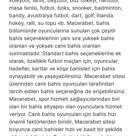
voleybol, tenis, beyzbol, buz hokeyi, hentbol,
masa tenisi, futbol, boks, snooker, badminton,
bandy, avustralya futbol, dart, golf, İrlanda
hokey, ralli, su topu vb. Macerabet, bahis
bölümünde oyuncularına sunulan çok çeşitli
bahis seçeneklerinin yanı sıra yüksek bahis
oranları ve yüksek canlı bahis oranları
sunmaktadır. Standart bahis seçeneklerine ek
olarak, özellikle futbol maçları için, oyuncular,
hedefler, kartlar ve köşe bahisleri için bahis
oynayabilir ve yaşayabilirsiniz. Macerabet sitesi
üzerinden canlı bahis oyuncuları tarafından
tercih edilen bahis seçeneğine de erişebilirsiniz.
Macerabet, spor hizmeti sağlayıcılarından biri
olan bir bahis altyapısı olan oyunculara hizmet
veriyor. Canlı bahis oyuncuları için bahis hızı
önemli faktörlerden biridir, Macerabet sitesi
boyunca canlı bahisler hızlı ve basit bir şekilde