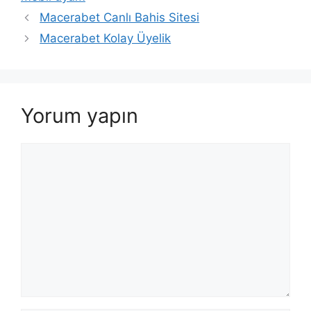
Macerabet Canlı Bahis Sitesi
Macerabet Kolay Üyelik
Yorum yapın
Yorum