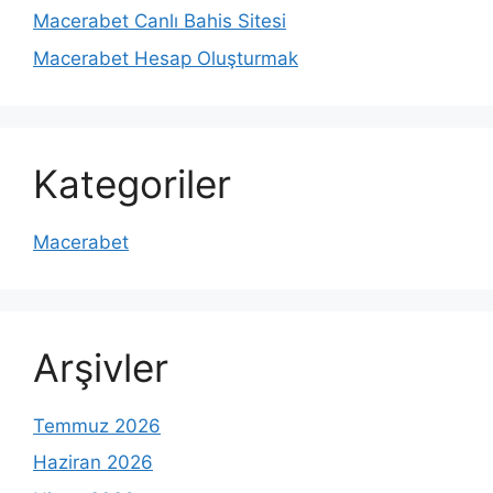
Macerabet Canlı Bahis Sitesi
Macerabet Hesap Oluşturmak
Kategoriler
Macerabet
Arşivler
Temmuz 2026
Haziran 2026