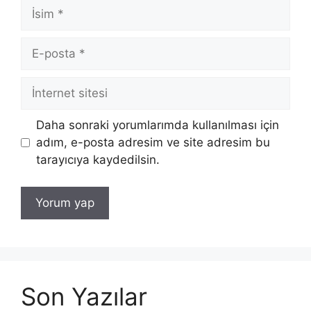
İsim
E-
posta
İnternet
sitesi
Daha sonraki yorumlarımda kullanılması için
adım, e-posta adresim ve site adresim bu
tarayıcıya kaydedilsin.
Son Yazılar