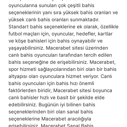
oyuncularına sunulan çok çeşitli bahis
seçeneklerinin yanı sıra yüksek bahis oranları ve
yüksek canlı bahis oranları sunmaktadır.
Standart bahis seçeneklerine ek olarak, özellikle
futbol maçları için, oyuncular, hedefler, kartlar
ve köşe bahisleri için bahis oynayabilir ve
yaşayabilirsiniz. Macerabet sitesi üzerinden
canlı bahis oyuncuları tarafından tercih edilen
bahis seçeneğine de erişebilirsiniz. Macerabet,
spor hizmeti sağlayıcılarından biri olan bir bahis
altyapısı olan oyunculara hizmet veriyor. Canlı
bahis oyuncuları için bahis hızı önemli
faktörlerden biridir, Macerabet sitesi boyunca
canlı bahisler hızlı ve basit bir şekilde elde
edebilirsiniz. Bugünün iyi bilinen bahis
seçeneklerinden biri olan sanal bahis
seçeneklerine Macerabet aracılığıyla
erişebilirsiniz. Macerabet Sanal Bahis