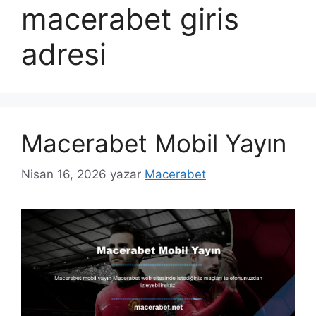
macerabet giris
adresi
Macerabet Mobil Yayın
Nisan 16, 2026
yazar
Macerabet