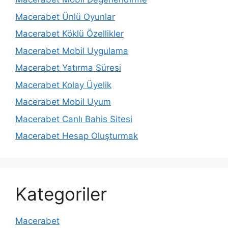
Macerabet Ünlü Oyunlar
Macerabet Köklü Özellikler
Macerabet Mobil Uygulama
Macerabet Yatırma Süresi
Macerabet Kolay Üyelik
Macerabet Mobil Uyum
Macerabet Canlı Bahis Sitesi
Macerabet Hesap Oluşturmak
Kategoriler
Macerabet