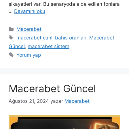
şikayetleri var. Bu senaryoda elde edilen fonlara
…
Devamını oku
Kategoriler
Macerabet
Etiketler
macerabet canlı bahis oranları
,
Macerabet
Güncel
,
macerabet sistem
Yorum yap
Macerabet Güncel
Ağustos 21, 2024
yazar
Macerabet