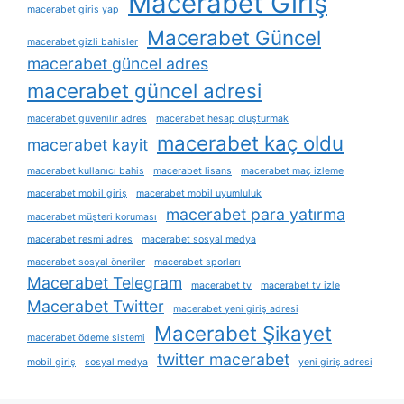
Macerabet Giriş
macerabet giris yap
Macerabet Güncel
macerabet gizli bahisler
macerabet güncel adres
macerabet güncel adresi
macerabet güvenilir adres
macerabet hesap oluşturmak
macerabet kaç oldu
macerabet kayit
macerabet kullanıcı bahis
macerabet lisans
macerabet maç izleme
macerabet mobil giriş
macerabet mobil uyumluluk
macerabet para yatırma
macerabet müşteri koruması
macerabet resmi adres
macerabet sosyal medya
macerabet sosyal öneriler
macerabet sporları
Macerabet Telegram
macerabet tv
macerabet tv izle
Macerabet Twitter
macerabet yeni giriş adresi
Macerabet Şikayet
macerabet ödeme sistemi
twitter macerabet
mobil giriş
sosyal medya
yeni giriş adresi