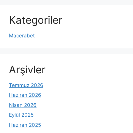
Kategoriler
Macerabet
Arşivler
Temmuz 2026
Haziran 2026
Nisan 2026
Eylül 2025
Haziran 2025