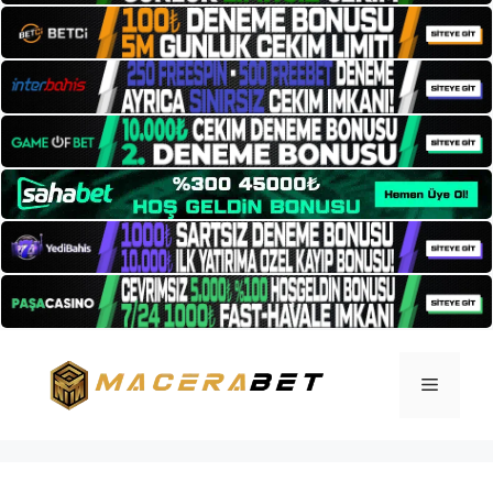
İçeriğe
atla
Menü