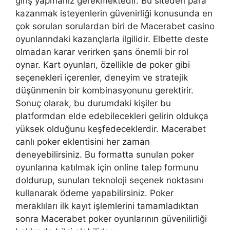
giriş yapmanız gerekmektedir. Bu siteden para
kazanmak isteyenlerin güvenirliği konusunda en
çok sorulan sorulardan biri de Macerabet casino
oyunlarındaki kazançlarla ilgilidir. Elbette deste
olmadan karar verirken şans önemli bir rol
oynar. Kart oyunları, özellikle de poker gibi
seçenekleri içerenler, deneyim ve stratejik
düşünmenin bir kombinasyonunu gerektirir.
Sonuç olarak, bu durumdaki kişiler bu
platformdan elde edebilecekleri gelirin oldukça
yüksek olduğunu keşfedeceklerdir. Macerabet
canlı poker eklentisini her zaman
deneyebilirsiniz. Bu formatta sunulan poker
oyunlarına katılmak için online talep formunu
doldurup, sunulan teknoloji seçenek noktasını
kullanarak ödeme yapabilirsiniz. Poker
meraklıları ilk kayıt işlemlerini tamamladıktan
sonra Macerabet poker oyunlarının güvenilirliği