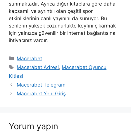
sunmaktadır. Ayrıca diğer kitaplara göre daha
kapsamlı ve ayrıntılı olan çeşitli spor
etkinliklerinin canlı yayınını da sunuyor. Bu
serilerin yüksek çözünürlükte keyfini çıkarmak
için yalnızca güvenilir bir internet bağlantısına
ihtiyacınız vardır.
Kategoriler
Macerabet
Etiketler
Macerabet Adresi
,
Macerabet Oyuncu
Kitlesi
Macerabet Telegram
Macerabet Yeni Giriş
Yorum yapın