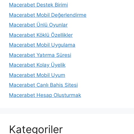
Macerabet Destek Birimi
Macerabet Mobil Değerlendirme
Macerabet Ünlü Oyunlar
Macerabet Köklü Özellikler
Macerabet Mobil Uygulama
Macerabet Yatırma Süresi
Macerabet Kolay Üyelik
Macerabet Mobil Uyum
Macerabet Canlı Bahis Sitesi
Macerabet Hesap Oluşturmak
Kategoriler