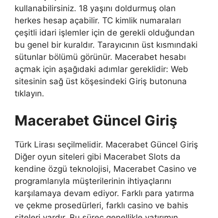
kullanabilirsiniz. 18 yaşını doldurmuş olan
herkes hesap açabilir. TC kimlik numaraları
çeşitli idari işlemler için de gerekli olduğundan
bu genel bir kuraldır. Tarayıcının üst kısmındaki
sütunlar bölümü görünür. Macerabet hesabı
açmak için aşağıdaki adımlar gereklidir: Web
sitesinin sağ üst köşesindeki Giriş butonuna
tıklayın.
Macerabet Güncel Giriş
Türk Lirası seçilmelidir. Macerabet Güncel Giriş
Diğer oyun siteleri gibi Macerabet Slots da
kendine özgü teknolojisi, Macerabet Casino ve
programlarıyla müşterilerinin ihtiyaçlarını
karşılamaya devam ediyor. Farklı para yatırma
ve çekme prosedürleri, farklı casino ve bahis
siteleri vardır. Bu süreç genellikle yatırımın