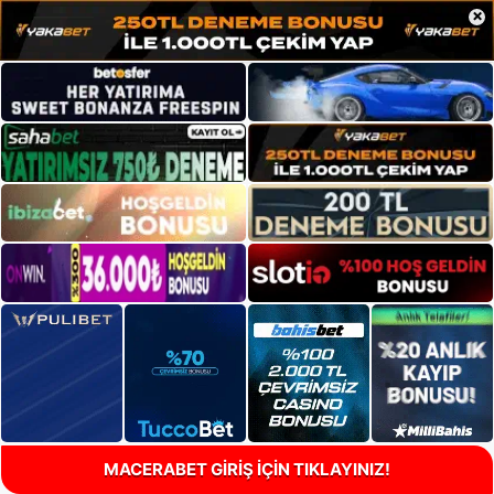
×
MACERABET GİRİŞ İÇİN TIKLAYINIZ!