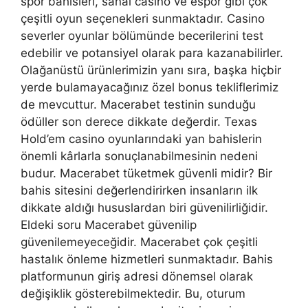
spor bahisleri, sanal casino ve espor gibi çok
çeşitli oyun seçenekleri sunmaktadır. Casino
severler oyunlar bölümünde becerilerini test
edebilir ve potansiyel olarak para kazanabilirler.
Olağanüstü ürünlerimizin yanı sıra, başka hiçbir
yerde bulamayacağınız özel bonus tekliflerimiz
de mevcuttur. Macerabet testinin sunduğu
ödüller son derece dikkate değerdir. Texas
Hold’em casino oyunlarındaki yan bahislerin
önemli kârlarla sonuçlanabilmesinin nedeni
budur. Macerabet tüketmek güvenli midir? Bir
bahis sitesini değerlendirirken insanların ilk
dikkate aldığı hususlardan biri güvenilirliğidir.
Eldeki soru Macerabet güvenilip
güvenilemeyeceğidir. Macerabet çok çeşitli
hastalık önleme hizmetleri sunmaktadır. Bahis
platformunun giriş adresi dönemsel olarak
değişiklik gösterebilmektedir. Bu, oturum