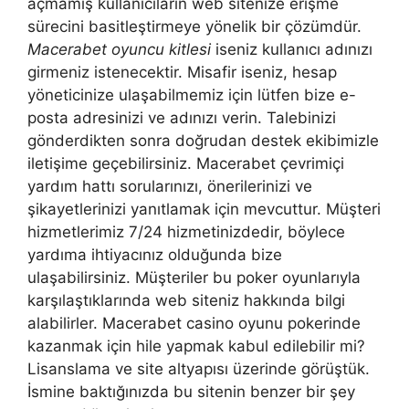
açmamış kullanıcıların web sitenize erişme
sürecini basitleştirmeye yönelik bir çözümdür.
Macerabet oyuncu kitlesi
iseniz kullanıcı adınızı
girmeniz istenecektir. Misafir iseniz, hesap
yöneticinize ulaşabilmemiz için lütfen bize e-
posta adresinizi ve adınızı verin. Talebinizi
gönderdikten sonra doğrudan destek ekibimizle
iletişime geçebilirsiniz. Macerabet çevrimiçi
yardım hattı sorularınızı, önerilerinizi ve
şikayetlerinizi yanıtlamak için mevcuttur. Müşteri
hizmetlerimiz 7/24 hizmetinizdedir, böylece
yardıma ihtiyacınız olduğunda bize
ulaşabilirsiniz. Müşteriler bu poker oyunlarıyla
karşılaştıklarında web siteniz hakkında bilgi
alabilirler. Macerabet casino oyunu pokerinde
kazanmak için hile yapmak kabul edilebilir mi?
Lisanslama ve site altyapısı üzerinde görüştük.
İsmine baktığınızda bu sitenin benzer bir şey