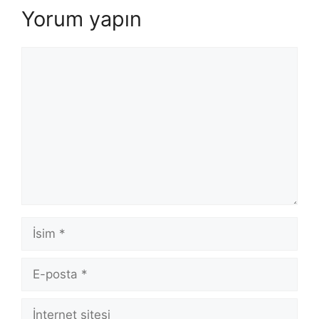
Yorum yapın
Yorum
İsim
E-
posta
İnternet