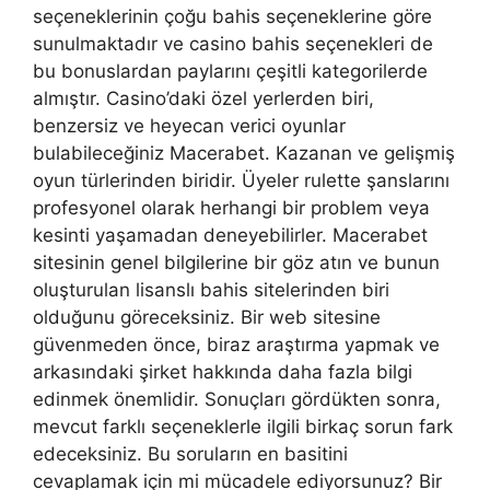
seçeneklerinin çoğu bahis seçeneklerine göre
sunulmaktadır ve casino bahis seçenekleri de
bu bonuslardan paylarını çeşitli kategorilerde
almıştır. Casino’daki özel yerlerden biri,
benzersiz ve heyecan verici oyunlar
bulabileceğiniz Macerabet. Kazanan ve gelişmiş
oyun türlerinden biridir. Üyeler rulette şanslarını
profesyonel olarak herhangi bir problem veya
kesinti yaşamadan deneyebilirler. Macerabet
sitesinin genel bilgilerine bir göz atın ve bunun
oluşturulan lisanslı bahis sitelerinden biri
olduğunu göreceksiniz. Bir web sitesine
güvenmeden önce, biraz araştırma yapmak ve
arkasındaki şirket hakkında daha fazla bilgi
edinmek önemlidir. Sonuçları gördükten sonra,
mevcut farklı seçeneklerle ilgili birkaç sorun fark
edeceksiniz. Bu soruların en basitini
cevaplamak için mi mücadele ediyorsunuz? Bir