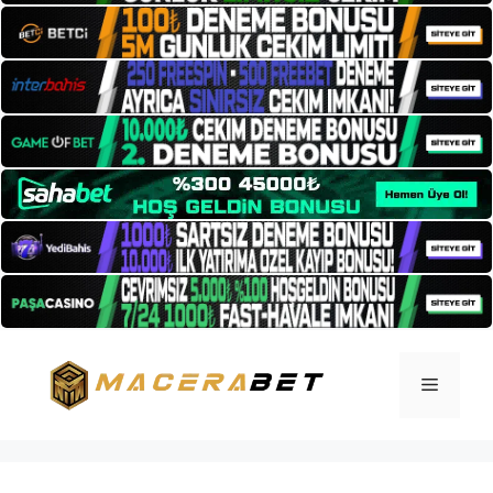
İçeriğe
atla
Menü