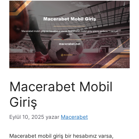
Macerabet Mobil
Giriş
Eylül 10, 2025
yazar
Macerabet
Macerabet mobil giriş bir hesabınız varsa,