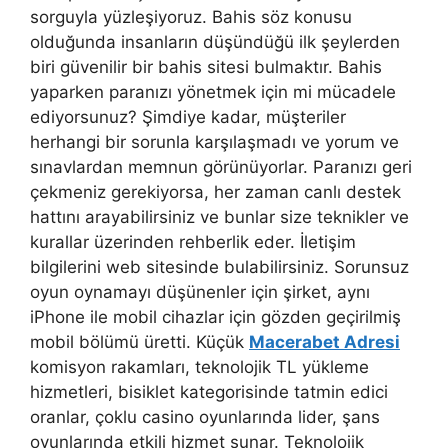
sorguyla yüzleşiyoruz. Bahis söz konusu
olduğunda insanların düşündüğü ilk şeylerden
biri güvenilir bir bahis sitesi bulmaktır. Bahis
yaparken paranızı yönetmek için mi mücadele
ediyorsunuz? Şimdiye kadar, müşteriler
herhangi bir sorunla karşılaşmadı ve yorum ve
sınavlardan memnun görünüyorlar. Paranızı geri
çekmeniz gerekiyorsa, her zaman canlı destek
hattını arayabilirsiniz ve bunlar size teknikler ve
kurallar üzerinden rehberlik eder. İletişim
bilgilerini web sitesinde bulabilirsiniz. Sorunsuz
oyun oynamayı düşünenler için şirket, aynı
iPhone ile mobil cihazlar için gözden geçirilmiş
mobil bölümü üretti. Küçük
Macerabet Adresi
komisyon rakamları, teknolojik TL yükleme
hizmetleri, bisiklet kategorisinde tatmin edici
oranlar, çoklu casino oyunlarında lider, şans
oyunlarında etkili hizmet sunar. Teknolojik