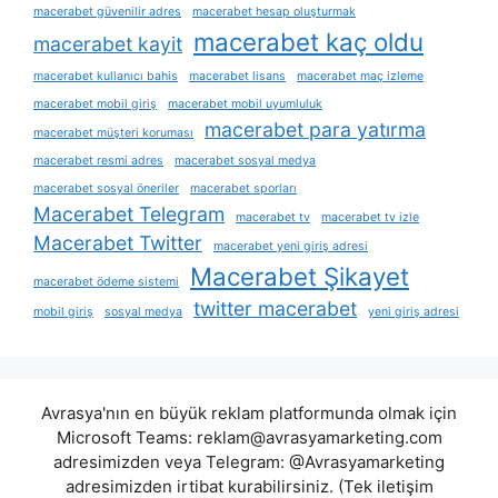
macerabet güvenilir adres
macerabet hesap oluşturmak
macerabet kaç oldu
macerabet kayit
macerabet kullanıcı bahis
macerabet lisans
macerabet maç izleme
macerabet mobil giriş
macerabet mobil uyumluluk
macerabet para yatırma
macerabet müşteri koruması
macerabet resmi adres
macerabet sosyal medya
macerabet sosyal öneriler
macerabet sporları
Macerabet Telegram
macerabet tv
macerabet tv izle
Macerabet Twitter
macerabet yeni giriş adresi
Macerabet Şikayet
macerabet ödeme sistemi
twitter macerabet
mobil giriş
sosyal medya
yeni giriş adresi
Avrasya'nın en büyük reklam platformunda olmak için
Microsoft Teams:
reklam@avrasyamarketing.com
adresimizden veya Telegram: @Avrasyamarketing
adresimizden irtibat kurabilirsiniz. (Tek iletişim