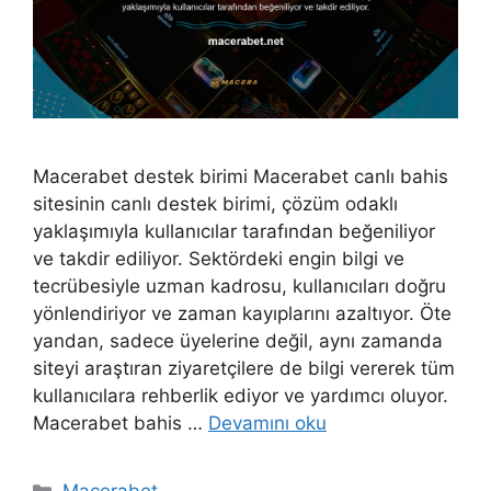
Macerabet destek birimi Macerabet canlı bahis
sitesinin canlı destek birimi, çözüm odaklı
yaklaşımıyla kullanıcılar tarafından beğeniliyor
ve takdir ediliyor. Sektördeki engin bilgi ve
tecrübesiyle uzman kadrosu, kullanıcıları doğru
yönlendiriyor ve zaman kayıplarını azaltıyor. Öte
yandan, sadece üyelerine değil, aynı zamanda
siteyi araştıran ziyaretçilere de bilgi vererek tüm
kullanıcılara rehberlik ediyor ve yardımcı oluyor.
Macerabet bahis …
Devamını oku
Kategoriler