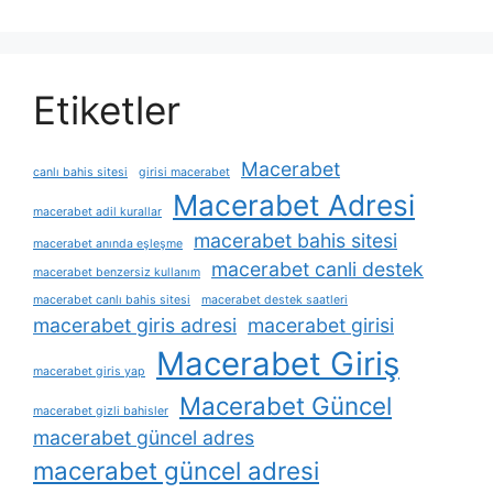
Etiketler
Macerabet
canlı bahis sitesi
girisi macerabet
Macerabet Adresi
macerabet adil kurallar
macerabet bahis sitesi
macerabet anında eşleşme
macerabet canli destek
macerabet benzersiz kullanım
macerabet canlı bahis sitesi
macerabet destek saatleri
macerabet giris adresi
macerabet girisi
Macerabet Giriş
macerabet giris yap
Macerabet Güncel
macerabet gizli bahisler
macerabet güncel adres
macerabet güncel adresi