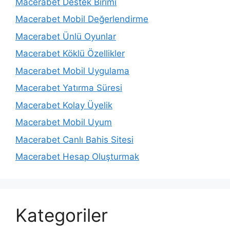
Macerabet Destek Birimi
Macerabet Mobil Değerlendirme
Macerabet Ünlü Oyunlar
Macerabet Köklü Özellikler
Macerabet Mobil Uygulama
Macerabet Yatırma Süresi
Macerabet Kolay Üyelik
Macerabet Mobil Uyum
Macerabet Canlı Bahis Sitesi
Macerabet Hesap Oluşturmak
Kategoriler