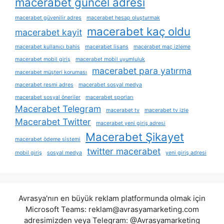
macerabet güncel adresi
macerabet güvenilir adres
macerabet hesap oluşturmak
macerabet kaç oldu
macerabet kayit
macerabet kullanıcı bahis
macerabet lisans
macerabet maç izleme
macerabet mobil giriş
macerabet mobil uyumluluk
macerabet para yatırma
macerabet müşteri koruması
macerabet resmi adres
macerabet sosyal medya
macerabet sosyal öneriler
macerabet sporları
Macerabet Telegram
macerabet tv
macerabet tv izle
Macerabet Twitter
macerabet yeni giriş adresi
Macerabet Şikayet
macerabet ödeme sistemi
twitter macerabet
mobil giriş
sosyal medya
yeni giriş adresi
Avrasya'nın en büyük reklam platformunda olmak için
Microsoft Teams:
reklam@avrasyamarketing.com
adresimizden veya Telegram: @Avrasyamarketing