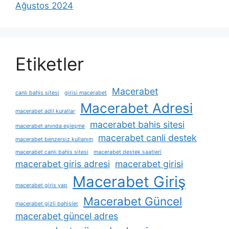
Ağustos 2024
Etiketler
Macerabet
canlı bahis sitesi
girisi macerabet
Macerabet Adresi
macerabet adil kurallar
macerabet bahis sitesi
macerabet anında eşleşme
macerabet canli destek
macerabet benzersiz kullanım
macerabet canlı bahis sitesi
macerabet destek saatleri
macerabet giris adresi
macerabet girisi
Macerabet Giriş
macerabet giris yap
Macerabet Güncel
macerabet gizli bahisler
macerabet güncel adres