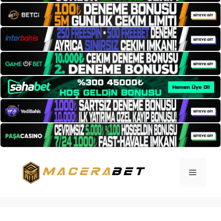
İçeriğe
atla
Menü