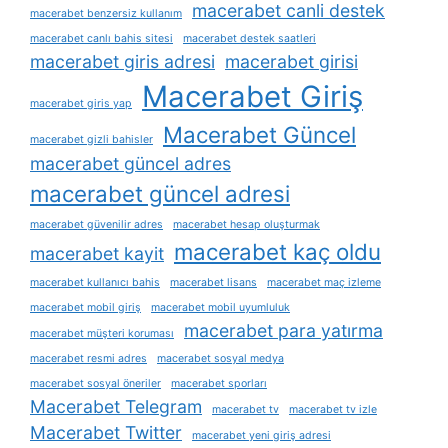
macerabet canli destek
macerabet benzersiz kullanım
macerabet canlı bahis sitesi
macerabet destek saatleri
macerabet giris adresi
macerabet girisi
Macerabet Giriş
macerabet giris yap
Macerabet Güncel
macerabet gizli bahisler
macerabet güncel adres
macerabet güncel adresi
macerabet güvenilir adres
macerabet hesap oluşturmak
macerabet kaç oldu
macerabet kayit
macerabet kullanıcı bahis
macerabet lisans
macerabet maç izleme
macerabet mobil giriş
macerabet mobil uyumluluk
macerabet para yatırma
macerabet müşteri koruması
macerabet resmi adres
macerabet sosyal medya
macerabet sosyal öneriler
macerabet sporları
Macerabet Telegram
macerabet tv
macerabet tv izle
Macerabet Twitter
macerabet yeni giriş adresi