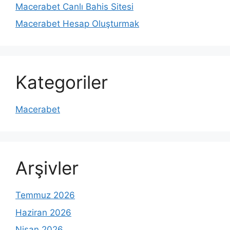
Macerabet Canlı Bahis Sitesi
Macerabet Hesap Oluşturmak
Kategoriler
Macerabet
Arşivler
Temmuz 2026
Haziran 2026
Nisan 2026