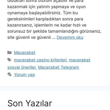
olduktan sonra oturum açabilir ve para
kazanmak için yatırım yapmaya ve oyun
oynamaya başlayabilirsiniz. Tüm bu
gereksinimleri karşıladıktan sonra para
kazanırsanız, işlemlerin ne kadar hızlı ve
sorunsuz bir şekilde tamamlandığını görürseniz,
site güvenli ve güvenli …
Devamını oku
Kategoriler
Macerabet
Etiketler
macerabet casino kriterleri
,
macerabet
sosyal öneriler
,
Macerabet Telegram
Yorum yap
Son Yazılar