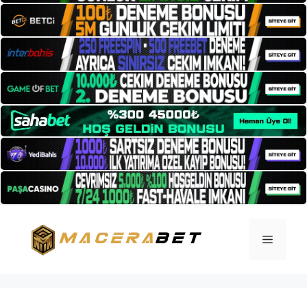
İçeriğe
atla
Menü