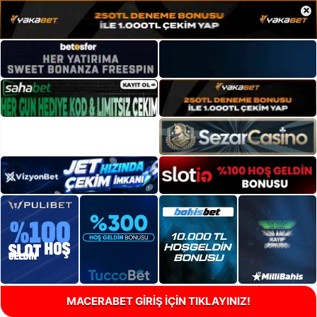
×
MACERABET GİRİŞ İÇİN TIKLAYINIZ!