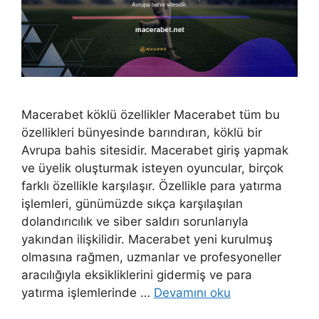
Macerabet köklü özellikler Macerabet tüm bu
özellikleri bünyesinde barındıran, köklü bir
Avrupa bahis sitesidir. Macerabet giriş yapmak
ve üyelik oluşturmak isteyen oyuncular, birçok
farklı özellikle karşılaşır. Özellikle para yatırma
işlemleri, günümüzde sıkça karşılaşılan
dolandırıcılık ve siber saldırı sorunlarıyla
yakından ilişkilidir. Macerabet yeni kurulmuş
olmasına rağmen, uzmanlar ve profesyoneller
aracılığıyla eksikliklerini gidermiş ve para
yatırma işlemlerinde …
Devamını oku