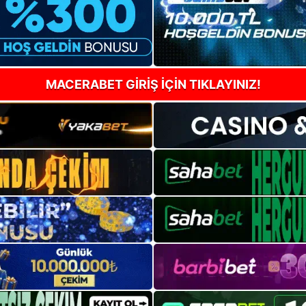
MACERABET GİRİŞ İÇİN TIKLAYINIZ!