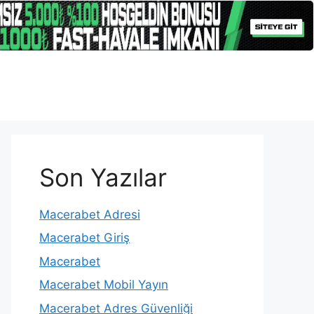
Son Yazılar
Macerabet Adresi
Macerabet Giriş
Macerabet
Macerabet Mobil Yayın
Macerabet Adres Güvenliği