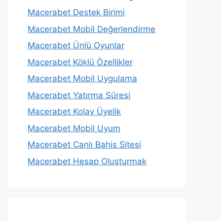
Macerabet Destek Birimi
Macerabet Mobil Değerlendirme
Macerabet Ünlü Oyunlar
Macerabet Köklü Özellikler
Macerabet Mobil Uygulama
Macerabet Yatırma Süresi
Macerabet Kolay Üyelik
Macerabet Mobil Uyum
Macerabet Canlı Bahis Sitesi
Macerabet Hesap Oluşturmak